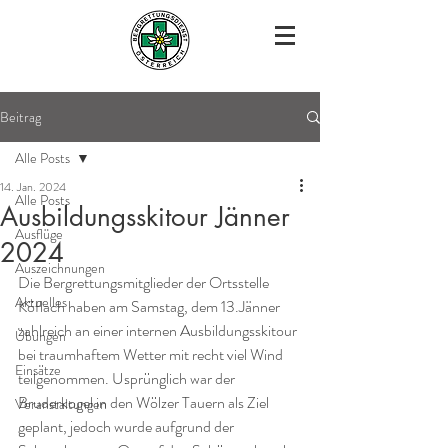
Beitrag
Alle Posts
14. Jan. 2024
Alle Posts
Ausbildungsskitour Jänner
Ausflüge
2024
Auszeichnungen
Die Bergrettungsmitglieder der Ortsstelle 
Aktuelles
Köflach haben am Samstag, dem 13.Jänner 
zahlreich an einer internen Ausbildungsskitour 
Übungen
bei traumhaftem Wetter mit recht viel Wind 
Einsätze
teilgenommen. Usprünglich war der 
Bruderkogel in den Wölzer Tauern als Ziel 
Veranstaltungen
geplant, jedoch wurde aufgrund der 