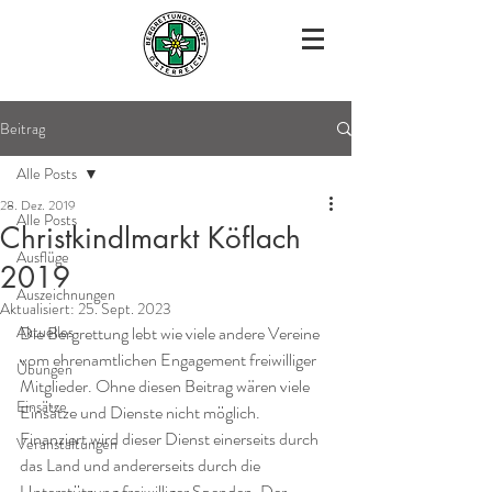
Beitrag
Alle Posts
28. Dez. 2019
Alle Posts
Christkindlmarkt Köflach
Ausflüge
2019
Auszeichnungen
Aktualisiert:
25. Sept. 2023
Aktuelles
Die Bergrettung lebt wie viele andere Vereine 
vom ehrenamtlichen Engagement freiwilliger 
Übungen
Mitglieder. Ohne diesen Beitrag wären viele 
Einsätze
Einsätze und Dienste nicht möglich. 
Finanziert wird dieser Dienst einerseits durch 
Veranstaltungen
das Land und andererseits durch die 
Unterstützung freiwilliger Spenden. Der 