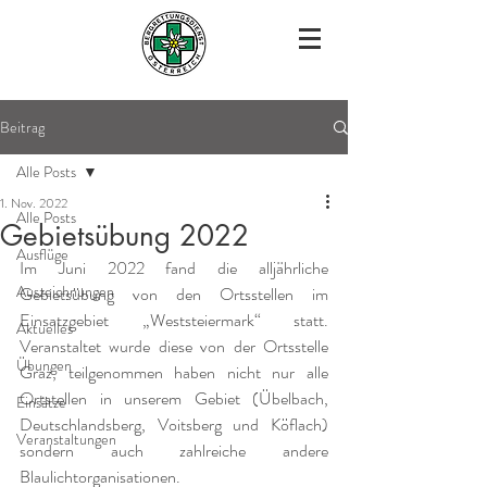
Beitrag
Alle Posts
1. Nov. 2022
Alle Posts
Gebietsübung 2022
Ausflüge
Im Juni 2022 fand die alljährliche 
Auszeichnungen
Gebietsübung von den Ortsstellen im 
Einsatzgebiet „Weststeiermark“ statt. 
Aktuelles
Veranstaltet wurde diese von der Ortsstelle 
Übungen
Graz, teilgenommen haben nicht nur alle 
Ortstellen in unserem Gebiet (Übelbach, 
Einsätze
Deutschlandsberg, Voitsberg und Köflach) 
Veranstaltungen
sondern auch zahlreiche andere 
Blaulichtorganisationen.