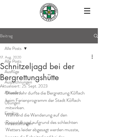
Beitrag
Alle Posts
17. Aug. 2020
Alle Posts
Schnitzeljagd bei der
Ausflüge
Bergrettungshütte
Auszeichnungen
Aktualisiert:
25. Sept. 2023
Aktuelles
Dieses Jahr durfte die Bergrettung Köflach  
beim Ferienprogramm der Stadt Köflach 
Übungen
mitwirken. 
Einsätze
Während die Wanderung auf den 
Rappoldkogel aufgrund des schlechten 
Veranstaltungen
Wetters leider abgesagt werden musste, 
konnte die Schnitzeljagd bei der 