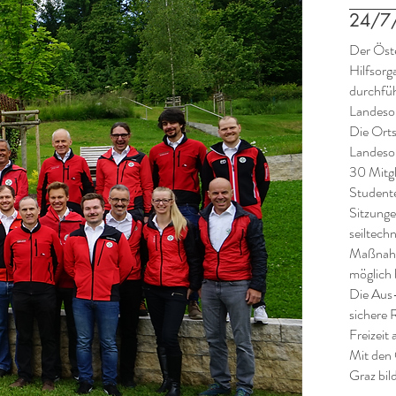
24/7
Der Öste
Hilfsorg
durchfüh
Landesor
Die Orts
Landesor
30 Mitgl
Studente
Sitzunge
seiltech
Maßnahme
möglich 
Die Aus-
sichere 
Freizeit 
Mit den 
Graz bil