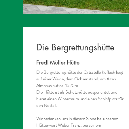
Die Bergrettungshütte
Fredl-Müller-Hütte
Die Bergrettungshütte der Ortsstelle Köflach liegt
auf einer Weide, dem Ochsenstand, am Alten
Almhaus auf ca. 1520m.
Die Hütte ist als Schutzhütte ausgerichtet und
bietet einen Winterraum und einen Schlafplatz für
den Notfall.
Wir bedanken uns in diesem Sinne bei unserem
Hüttenwart Weber Franz, bei seinem