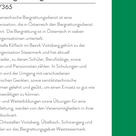
/365
rreichische Bergrettungsdienst ist eine
anisation, die in Österreich den Bergrettungsdienst
rt. Die Bergrettung ist in Österreich in sieben
ganisationen unterteilt.
telle Köflach im Bezirk Voitsberg gehört zu der
ganisation Steiermark und hat aktuell
ieder, zu denen Schüler, Berufstätige, sowie
n und Pensionisten zählen. In Schulungen und
n wird der Umgang mit verschiedenen
nischen Geräten, sowie sanitätstechnische
n gelehrt und geübt, um einen Einsatz so gut wie
bewältigen zu können.
 und Weiterbildungen sowie Übungen für eine
Rettung, werden von den Vereinsmitgliedern in ihrer
absolviert.
Ortsstellen Voitsberg, Übelbach, Schwangerg und
den wir das Bergrettungsgebiet Weststeiermark.