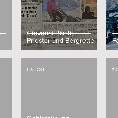
Giovanni Risaliti -
E
Priester und Bergretter
F
5. Jan. 2025
7. 