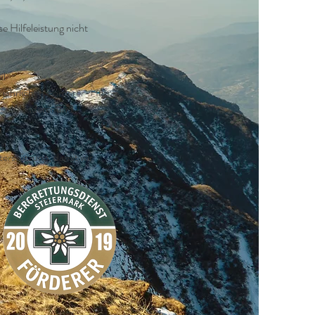
e Hilfeleistung nicht
il
m jährlichen Förderer-Heft
lter Wanderer und
terstützung, damit wir