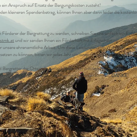
 ein Anspruch auf Ersatz der Bergungskosten zusteht!
eden kleineren Spendenbetrag, können Ihnen aber dann leider die kostenlos
in Förderer der Bergrettung zu werden, schreiben Sie uns einfach ein E-Ma
stmk.at
und wir senden Ihnen ein Förderheft mit Erlagschein zu. In diese
er unsere ehrenamtliche Arbeit. Um diese Leistungen zum Wohle verunfal
setzen zu können, bitten wir jedes Jahr um einen Förderbeitrag.
Bergretter der Ortsstelle Köflach bedanken sich recht herzlich für die Un
n in alpiner Not zu helfen – leichter nachkommen können.
DANKE
!
 Bergrettung Ortsstelle Köflach
7436 0000
rbeitrag –JAHR-