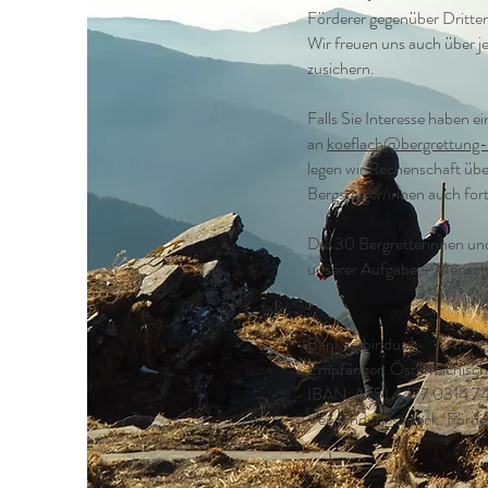
Förderer gegenüber Dritten
Wir freuen uns auch über j
zusichern.
Falls Sie Interesse haben e
an
koeflach@bergrettung-
legen wir Rechenschaft üb
Bergsteiger/innen auch fort
Die 30 Bergretterinnen und 
unserer Aufgabe – Mensche
Bankverbindung
Empfänger: Österreichische
IBAN: AT51 4477 0314 
Verwendungszweck: Förde