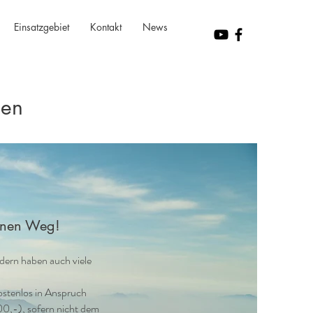
Einsatzgebiet
Kontakt
News
den
einen Weg!
ndern haben auch viele
kostenlos in Anspruch
0,-), sofern nicht dem