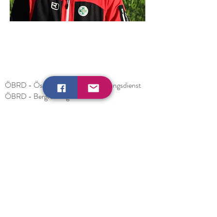
ÖBRD - Österreichischer Bergrettungsdienst
ÖBRD - Bergrettung Steiermark
ZAMG - Zentralanstalt für Meterologie und
Geodynamik
Lawinenwarndienst Steiermark
© Bergrettung Köflach
Impressum
Datenschutz
Satzung