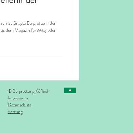
ach ist jüngste Bergretterin der
 aus dem Magazin für Mitglieder
© Bergrettung Köflach
⯅
Impressum
Datenschutz
Satzung