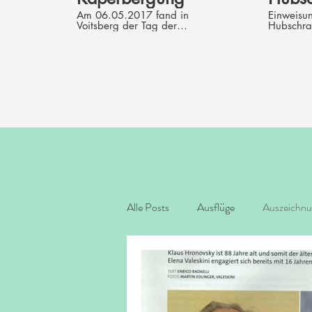
Am 06.05.2017 fand in
Einweisu
Voitsberg der Tag der
Hubschra
Einsatzorganisationen statt,
Tag der E
bei dem auch die Bergrettung
in Voitsb
Köflach gemeinsam mit der
Durchgefü
Ortsstelle Voitsberg ihre Arbeit
Lukas Kön
präsentieren konnte.
Übungsannahme waren zwei
verletzte Personen in einer
überhängenden Felswand,
welche nur mithilfe der
speziellen „Kaperbergung“
geborgen werden konnten.
Bei dieser Seilbergetechnik
wird die verletzte Person
zuerst von dem Retter
abgesichert und anschließend
wird das Seil „gekappt“,
daher der Name. Ein großer
Alle Posts
Ausflüge
Auszeichn
Dank geht hiermit an die
Kameraden der Freiwilligen
Feuerwehr der Stadt Köflach
für die Bereitstellung ihres
Fahrzeuges und an die
Polizei, welche mit dem BMI
Hubschrauber „Libelle
Steiermark“ einen Abtransport
des Patienten aus
schwierigem Gelände