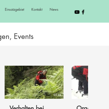
Einsatzgebiet
Kontakt
News
en, Events
03:49
Verhalten bei
Organisatio