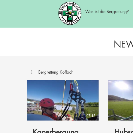
Was ist die Bergrettung?
NEWS
Bergrettung Köflach
07:15
Kaperbergung
Hubsc