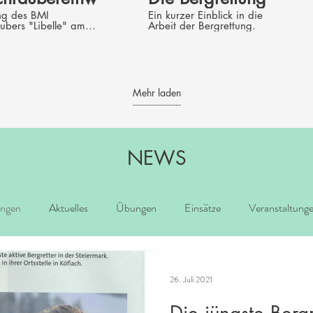
ng des BMI
Ein kurzer Einblick in die
ubers "Libelle" am
Arbeit der Bergrettung.
insatzorganisationen
erg (06.05.2017).
hrt von Bergretter
ig.
Mehr laden
NEWS
ungen
Aktuelles
Übungen
Einsätze
Veranstaltung
26. Juli 2021
Die jüngste Bergr