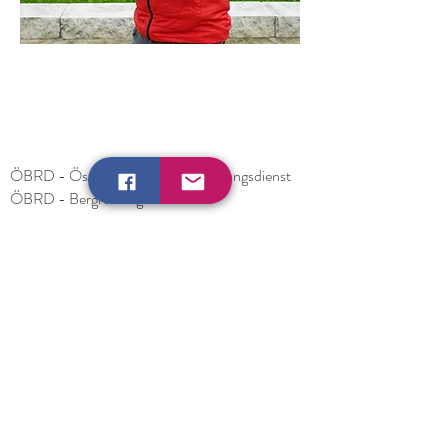
ÖBRD - Österreichischer Bergrettungsdienst
ÖBRD - Bergrettung Steiermark
ZAMG - Zentralanstalt für Meterologie und
Geodynamik
Lawinenwarndienst Steiermark
© Bergrettung Köflach
Impressum
Datenschutz
Satzung