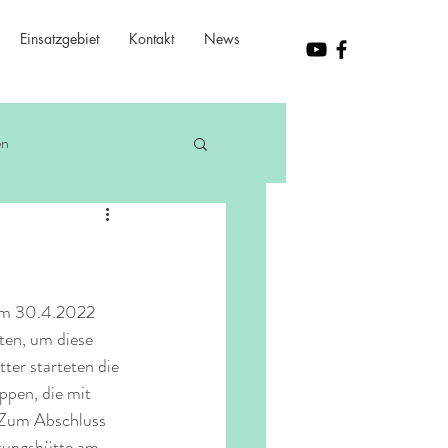
Einsatzgebiet
Kontakt
News
en
 am 30.4.2022 
ten, um diese 
er starteten die 
pen, die mit 
 Zum Abschluss 
ttungshütte am 