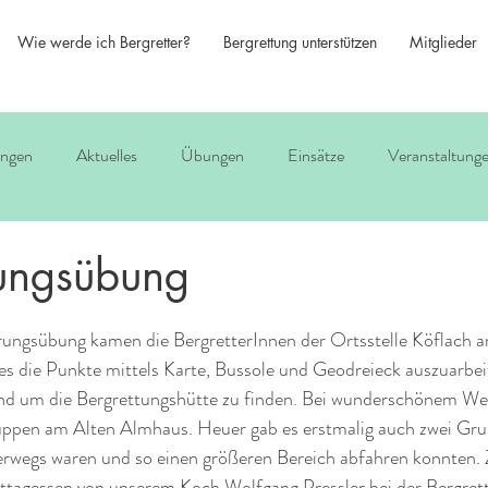
Wie werde ich Bergretter?
Bergrettung unterstützen
Mitglieder
ungen
Aktuelles
Übungen
Einsätze
Veranstaltung
rungsübung
erungsübung kamen die BergretterInnen der Ortsstelle Köflach
es die Punkte mittels Karte, Bussole und Geodreieck auszuarbei
und um die Bergrettungshütte zu finden. Bei wunderschönem Wett
ppen am Alten Almhaus. Heuer gab es erstmalig auch zwei Grup
rwegs waren und so einen größeren Bereich abfahren konnten.
Mittagessen von unserem Koch Wolfgang Pressler bei der Bergre