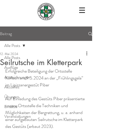
Beitrag
Alle Posts
12. Mai 2024
Alle Posts
Seilrutsche im Kletterpark
Ausflüge
Erfolgreiche Beteiligung der Ortsstelle 
Auszeichnungen
Köflach am 9.5.2024 an der „Frühlingsgala“ 
im Lipizzanergestüt Piber
Aktuelles
Übungen
Auf Einladung des Gestüts Piber präsentierte 
unsere Ortsstelle die Techniken und 
Einsätze
Möglichkeiten der Bergrettung, u. a. anhand 
Veranstaltungen
einer aufgebauten Seilrutsche im Kletterpark 
des Gestüts (erbaut 2023).